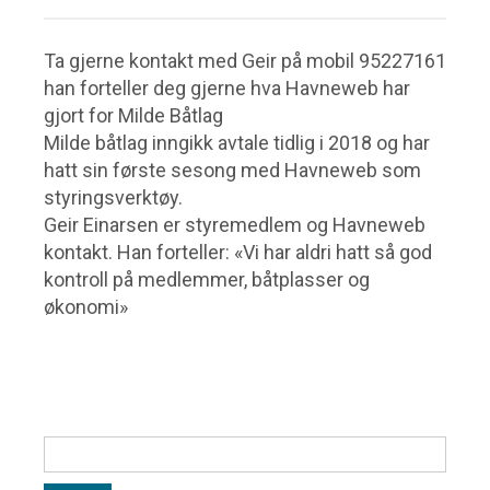
STRØM
Ta gjerne kontakt med Geir på mobil 95227161
KOMMUNIKASJON
han forteller deg gjerne hva Havneweb har
DUGNADER
gjort for Milde Båtlag
Milde båtlag inngikk avtale tidlig i 2018 og har
STYREMØTER OG STYRESAKER
hatt sin første sesong med Havneweb som
styringsverktøy.
DOKUMENTER
Geir Einarsen er styremedlem og Havneweb
kontakt. Han forteller: «Vi har aldri hatt så god
ÅRSHJUL OG FREMTIDSPLAN
kontroll på medlemmer, båtplasser og
økonomi»
UTLEIE